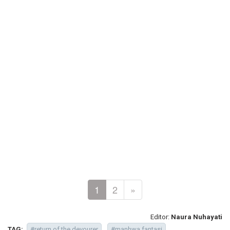
1
2
»
Editor:
Naura Nuhayati
TAG:
#return of the devourer
#manhwa fantasi