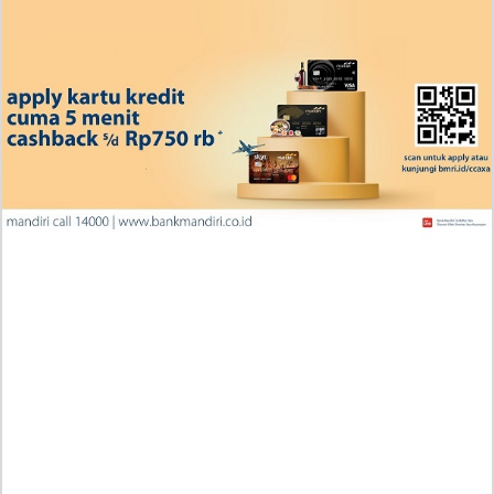
Penjelasan Blind Date with a Kidnapper 4 Bahasa
Indonesia Zenox Sudah Tahu Kalo Laria Itu Si Anak
Rubah
Cara Baca Manga Tensei ni Hakobijin no Isekai
Kouryakuhou Chapter 32, Komitmennya Perlu
Dipertanyakan
Apa yang Terjadi RAW Manhwa Lookism Chapter 618
Bahasa Indonesia? Siap-Siap Terkesan dengan Kento
Yamazaki!
Iseop Romance Chapter 111, Kebahagiaan Mereka
Kembali Seperti Dulu
Penjelasan Manga Wind Breaker (NII Satoru) Chapter
224 Indonesia, RAW! Jangan Lupa Saling Jaga
Iseop Romance Chapter 110, Ini Beneran Minkyung
Ngasuh Bocil Di Tubuh Orang Dewasa