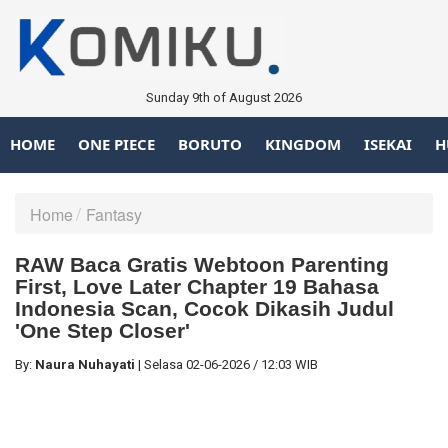
Sunday 9th of August 2026
HOME
ONE PIECE
BORUTO
KINGDOM
ISEKAI
H
Home
Fantasy
RAW Baca Gratis Webtoon Parenting
First, Love Later Chapter 19 Bahasa
Indonesia Scan, Cocok Dikasih Judul
'One Step Closer'
By:
Naura Nuhayati
|
Selasa
02-06-2026
/
12:03 WIB