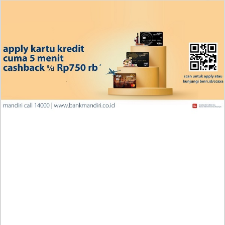
Ingin Diberikan Pujian? My Wife Waited For Me In the
Wheat Fields Chapter 24
Penjelasan Blind Date with a Kidnapper 4 Bahasa
Indonesia Zenox Sudah Tahu Kalo Laria Itu Si Anak
Rubah
Cara Baca Manga Tensei ni Hakobijin no Isekai
Kouryakuhou Chapter 32, Komitmennya Perlu
Dipertanyakan
Apa yang Terjadi RAW Manhwa Lookism Chapter 618
Bahasa Indonesia? Siap-Siap Terkesan dengan Kento
Yamazaki!
Iseop Romance Chapter 111, Kebahagiaan Mereka
Kembali Seperti Dulu
Penjelasan Manga Wind Breaker (NII Satoru) Chapter