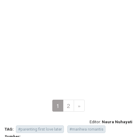
1
2
»
Editor:
Naura Nuhayati
TAG:
#parenting first love later
#manhwa romantis
Sumber: