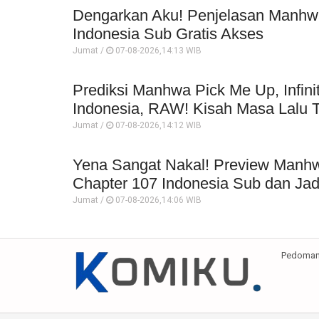
Dengarkan Aku! Penjelasan Manhwa
Indonesia Sub Gratis Akses
Jumat /
07-08-2026,14:13 WIB
Prediksi Manhwa Pick Me Up, Infin
Indonesia, RAW! Kisah Masa Lalu 
Jumat /
07-08-2026,14:12 WIB
Yena Sangat Nakal! Preview Manh
Chapter 107 Indonesia Sub dan Jad
Jumat /
07-08-2026,14:06 WIB
Pedoman 