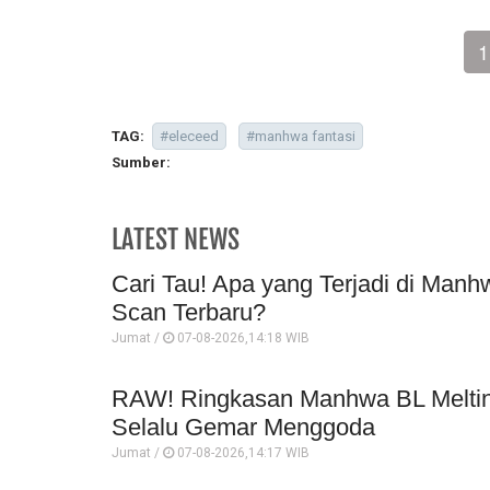
1
TAG:
#eleceed
#manhwa fantasi
Sumber:
LATEST NEWS
Cari Tau! Apa yang Terjadi di Manh
Scan Terbaru?
Jumat /
07-08-2026,14:18 WIB
RAW! Ringkasan Manhwa BL Melting
Selalu Gemar Menggoda
Jumat /
07-08-2026,14:17 WIB