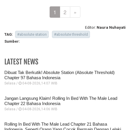
1
2
»
Editor:
Naura Nuhayati
TAG:
#absolute station
#absolute threshold
Sumber:
LATEST NEWS
Dibuat Tak Berkutik! Absolute Station (Absolute Threshold)
Chapter 97 Bahasa Indonesia
Selasa /
04-08-2026,14:07 WIB
Jangan Langsung Klaim! Rolling In Bed With The Male Lead
Chapter 22 Bahasa Indonesia
Selasa /
04-08-2026,14:06 WIB
Rolling In Bed With The Male Lead Chapter 21 Bahasa
Indonesia, Seperti Orang Yang Cocok Bermain Dengan Lelaki