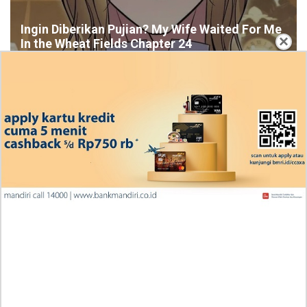
Ingin Diberikan Pujian? My Wife Waited For Me
×
In the Wheat Fields Chapter 24
Penjelasan Blind Date with a Kidnapper 4 Bahasa
Indonesia Zenox Sudah Tahu Kalo Laria Itu Si Anak
Rubah
Cara Baca Manga Tensei ni Hakobijin no Isekai
Kouryakuhou Chapter 32, Komitmennya Perlu
Dipertanyakan
Apa yang Terjadi RAW Manhwa Lookism Chapter 618
Bahasa Indonesia? Siap-Siap Terkesan dengan Kento
Yamazaki!
Iseop Romance Chapter 111, Kebahagiaan Mereka
Kembali Seperti Dulu