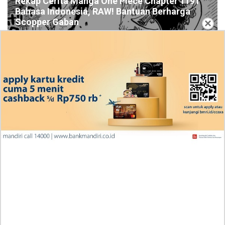
Rekap Cerita Manga One Piece Chapter 1191
Bahasa Indonesia, RAW! Bantuan Berharga
×
Scopper Gaban
Ingin Diberikan Pujian? My Wife Waited For Me In the
Wheat Fields Chapter 24
Penjelasan Blind Date with a Kidnapper 4 Bahasa
Indonesia Zenox Sudah Tahu Kalo Laria Itu Si Anak
Rubah
Cara Baca Manga Tensei ni Hakobijin no Isekai
Kouryakuhou Chapter 32, Komitmennya Perlu
Dipertanyakan
Apa yang Terjadi RAW Manhwa Lookism Chapter 618
Bahasa Indonesia? Siap-Siap Terkesan dengan Kento
Yamazaki!