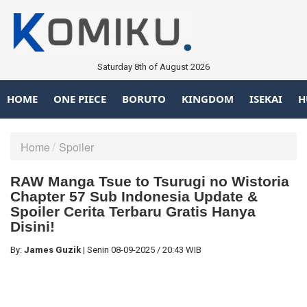
Saturday 8th of August 2026
HOME
ONE PIECE
BORUTO
KINGDOM
ISEKAI
H
Home
Spoiler
RAW Manga Tsue to Tsurugi no Wistoria
Chapter 57 Sub Indonesia Update &
Spoiler Cerita Terbaru Gratis Hanya
Disini!
By:
James Guzik
|
Senin
08-09-2025
/
20:43 WIB