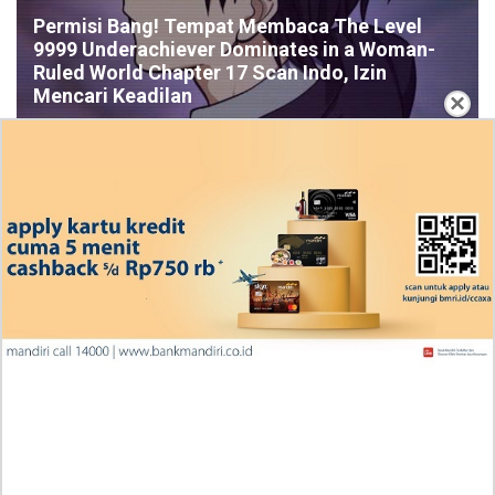
Permisi Bang! Tempat Membaca The Level
9999 Underachiever Dominates in a Woman-
Ruled World Chapter 17 Scan Indo, Izin
Mencari Keadilan
×
Penjelasan Manhwa Cherry on Top Ch 2 Indonesia
Scan Jurij Be Like: Pacaran? In This Economy, Ngga
Dulu Deh!
Rekap Cerita Manga One Piece Chapter 1191 Bahasa
Indonesia, RAW! Bantuan Berharga Scopper Gaban
Ingin Diberikan Pujian? My Wife Waited For Me In the
Wheat Fields Chapter 24
Penjelasan Blind Date with a Kidnapper 4 Bahasa
Indonesia Zenox Sudah Tahu Kalo Laria Itu Si Anak
Rubah