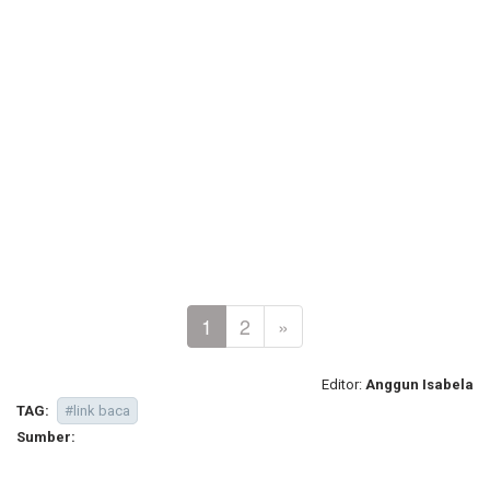
1
2
»
Editor:
Anggun Isabela
TAG:
#link baca
Sumber: