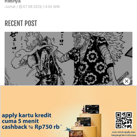
Rilisnya
Jumat /
07-08-2026,14:06 WIB
RECENT POST
×
Rekap Cerita Manga One Piece Chapter 1191
Bahasa Indonesia, RAW! Bantuan Berharga
Scopper Gaban
Ingin Diberikan Pujian? My Wife Waited For Me In the
Wheat Fields Chapter 24