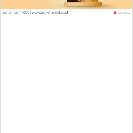
Penjelasan Blind Date with a Kidnapper 4 Bahasa
Indonesia Zenox Sudah Tahu Kalo Laria Itu Si Anak
Rubah
Cara Baca Manga Tensei ni Hakobijin no Isekai
Kouryakuhou Chapter 32, Komitmennya Perlu
Dipertanyakan
Apa yang Terjadi RAW Manhwa Lookism Chapter 618
Bahasa Indonesia? Siap-Siap Terkesan dengan Kento
Yamazaki!
Iseop Romance Chapter 111, Kebahagiaan Mereka
Kembali Seperti Dulu
Penjelasan Manga Wind Breaker (NII Satoru) Chapter
224 Indonesia, RAW! Jangan Lupa Saling Jaga