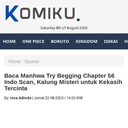
Saturday 8th of August 2026
HOME
ONE PIECE
BORUTO
KINGDOM
ISEKAI
H
Home
Spoiler
Baca Manhwa Try Begging Chapter 56
Indo Scan, Kalung Misteri untuk Kekasih
Tercinta
By:
Isna Adinda
|
Jumat
22-08-2025
/
14:26 WIB