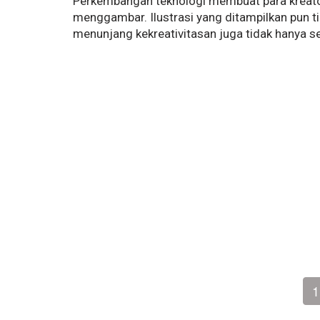
Perkembangan teknologi membuat para kreato
menggambar. Ilustrasi yang ditampilkan pun 
menunjang kekreativitasan juga tidak hanya s
1