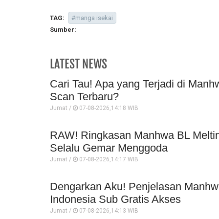
TAG:
#manga isekai
Sumber:
LATEST NEWS
Cari Tau! Apa yang Terjadi di Manh
Scan Terbaru?
Jumat /
07-08-2026,14:18 WIB
RAW! Ringkasan Manhwa BL Melting
Selalu Gemar Menggoda
Jumat /
07-08-2026,14:17 WIB
Dengarkan Aku! Penjelasan Manhwa
Indonesia Sub Gratis Akses
Jumat /
07-08-2026,14:13 WIB