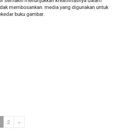
r semakin menunjukkan kreativitasnya dalam
tidak membosankan. media yang digunakan untuk
ekedar buku gambar.
2
»