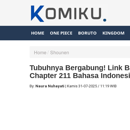
HOME
ONE PIECE
BORUTO
KINGDOM
Home
Shounen
Tubuhnya Bergabung! Link 
Chapter 211 Bahasa Indones
By:
Naura Nuhayati
|
Kamis
31-07-2025
/
11:19 WIB