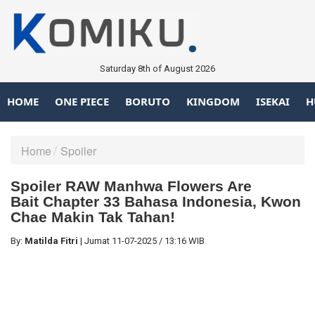
Saturday 8th of August 2026
HOME
ONE PIECE
BORUTO
KINGDOM
ISEKAI
H
Home
Spoiler
Spoiler RAW Manhwa Flowers Are
Bait Chapter 33 Bahasa Indonesia, Kwon
Chae Makin Tak Tahan!
By:
Matilda Fitri
|
Jumat
11-07-2025
/
13:16 WIB