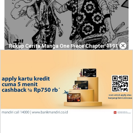
×
Rekap Cerita Manga One Piece Chapter 1191
Bahasa Indonesia, RAW! Bantuan Berharga
Scopper Gaban
Ingin Diberikan Pujian? My Wife Waited For Me In the
Wheat Fields Chapter 24
Penjelasan Blind Date with a Kidnapper 4 Bahasa
Indonesia Zenox Sudah Tahu Kalo Laria Itu Si Anak
Rubah
Cara Baca Manga Tensei ni Hakobijin no Isekai
Kouryakuhou Chapter 32, Komitmennya Perlu