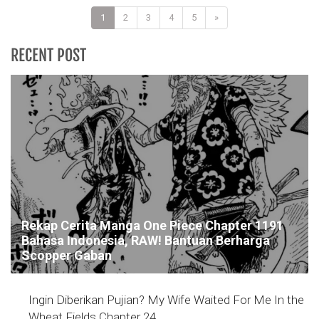
1
2
3
4
5
»
RECENT POST
Rekap Cerita Manga One Piece Chapter 1191
Bahasa Indonesia, RAW! Bantuan Berharga
Scopper Gaban
Ingin Diberikan Pujian? My Wife Waited For Me In the
Wheat Fields Chapter 24