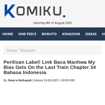
Saturday 8th of August 2026
HOME
ONE PIECE
BORUTO
KINGDOM
ISEKAI
H
Home
Shounen
Perilisan Label! Link Baca Manhwa My
Bias Gets On the Last Train Chapter 34
Bahasa Indonesia
By:
Naura Nuhayati
|
Selasa
24-06-2025
/
09:00 WIB