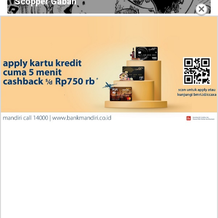
Scopper Gaban
×
Ingin Diberikan Pujian? My Wife Waited For Me In the
Wheat Fields Chapter 24
Penjelasan Blind Date with a Kidnapper 4 Bahasa
Indonesia Zenox Sudah Tahu Kalo Laria Itu Si Anak
Rubah
Cara Baca Manga Tensei ni Hakobijin no Isekai
Kouryakuhou Chapter 32, Komitmennya Perlu
Dipertanyakan
Apa yang Terjadi RAW Manhwa Lookism Chapter 618
Bahasa Indonesia? Siap-Siap Terkesan dengan Kento
Yamazaki!
Iseop Romance Chapter 111, Kebahagiaan Mereka
Kembali Seperti Dulu