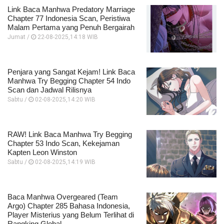
Link Baca Manhwa Predatory Marriage
Chapter 77 Indonesia Scan, Peristiwa
Malam Pertama yang Penuh Bergairah
Jumat /
22-08-2025,14:18 WIB
Penjara yang Sangat Kejam! Link Baca
Manhwa Try Begging Chapter 54 Indo
Scan dan Jadwal Rilisnya
Sabtu /
02-08-2025,14:20 WIB
RAW! Link Baca Manhwa Try Begging
Chapter 53 Indo Scan, Kekejaman
Kapten Leon Winston
Sabtu /
02-08-2025,14:19 WIB
Baca Manhwa Overgeared (Team
Argo) Chapter 285 Bahasa Indonesia,
Player Misterius yang Belum Terlihat di
Rangking Global