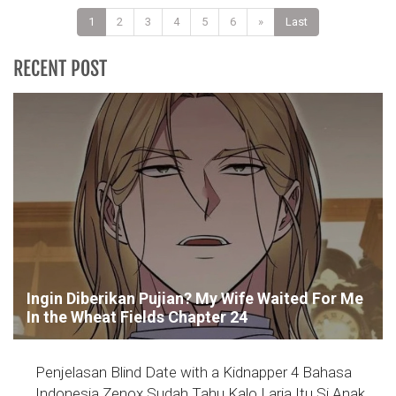
1
2
3
4
5
6
»
Last
RECENT POST
Ingin Diberikan Pujian? My Wife Waited For Me
In the Wheat Fields Chapter 24
Penjelasan Blind Date with a Kidnapper 4 Bahasa
Indonesia Zenox Sudah Tahu Kalo Laria Itu Si Anak