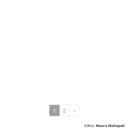
1
2
»
Editor:
Naura Nuhayati