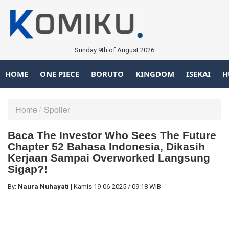
Sunday 9th of August 2026
HOME
ONE PIECE
BORUTO
KINGDOM
ISEKAI
H
Home
Spoiler
Baca The Investor Who Sees The Future
Chapter 52 Bahasa Indonesia, Dikasih
Kerjaan Sampai Overworked Langsung
Sigap?!
By:
Naura Nuhayati
|
Kamis
19-06-2025
/
09:18 WIB