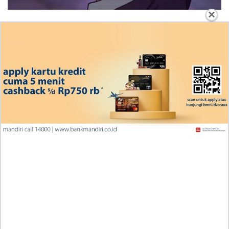
×
Penjelasan Manhwa Cherry on Top Ch 2 Indonesia
Scan Jurij Be Like: Pacaran? In This Economy, Ngga
Dulu Deh!
Rekap Cerita Manga One Piece Chapter 1191 Bahasa
Indonesia, RAW! Bantuan Berharga Scopper Gaban
Ingin Diberikan Pujian? My Wife Waited For Me In the
Wheat Fields Chapter 24
Penjelasan Blind Date with a Kidnapper 4 Bahasa
Indonesia Zenox Sudah Tahu Kalo Laria Itu Si Anak
Rubah
Cara Baca Manga Tensei ni Hakobijin no Isekai
Kouryakuhou Chapter 32, Komitmennya Perlu
Dipertanyakan