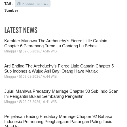
TAG:
#link baca manhwa
Sumber:
LATEST NEWS
Karakter Manhwa The Archduchy’s Fierce Little Captain
Chapter 6 Pemenang Trend Lu Ganteng Lu Bebas
Minggu /
09-08-2026,16:46 WIB
Arti Ending The Archduchy’s Fierce Little Captain Chapter 5
Sub Indonesia Wujud Asli Bayi Orang Have Mutlak
Minggu /
09-08-2026,16:44 WIB
Jujur! Manhwa Predatory Marriage Chapter 93 Sub Indo Scan
Ini Pengantin Bukan Sembarang Pengantin
Minggu /
09-08-2026,16:41 WIB
Penjelasan Ending Predatory Marriage Chapter 92 Bahasa
Indonesia Pemenang Penghargaan Pasangan Paling Toxic
Abad Ini