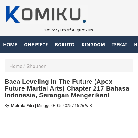
Saturday 8th of August 2026
HOME
ONE PIECE
BORUTO
KINGDOM
ISEKAI
H
Home
Shounen
Baca Leveling In The Future (Apex
Future Martial Arts) Chapter 217 Bahasa
Indonesia, Serangan Mengerikan!
By:
Matilda Fitri
|
Minggu
04-05-2025
/
16:26 WIB