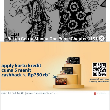
×
Rekap Cerita Manga One Piece Chapter 1191
Bahasa Indonesia, RAW! Bantuan Berharga
Scopper Gaban
Ingin Diberikan Pujian? My Wife Waited For Me In the
Wheat Fields Chapter 24
Penjelasan Blind Date with a Kidnapper 4 Bahasa
Indonesia Zenox Sudah Tahu Kalo Laria Itu Si Anak
Rubah
Cara Baca Manga Tensei ni Hakobijin no Isekai