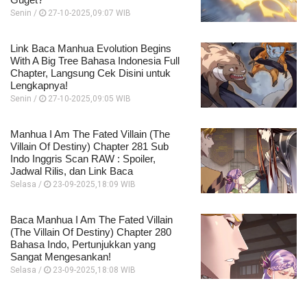
Senin /
27-10-2025,09:07 WIB
Link Baca Manhua Evolution Begins
With A Big Tree Bahasa Indonesia Full
Chapter, Langsung Cek Disini untuk
Lengkapnya!
Senin /
27-10-2025,09:05 WIB
Manhua I Am The Fated Villain (The
Villain Of Destiny) Chapter 281 Sub
Indo Inggris Scan RAW : Spoiler,
Jadwal Rilis, dan Link Baca
Selasa /
23-09-2025,18:09 WIB
Baca Manhua I Am The Fated Villain
(The Villain Of Destiny) Chapter 280
Bahasa Indo, Pertunjukkan yang
Sangat Mengesankan!
Selasa /
23-09-2025,18:08 WIB