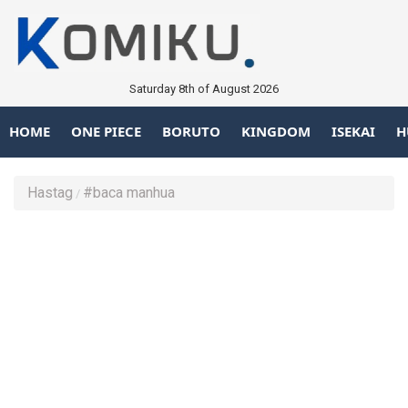
Saturday 8th of August 2026
HOME
ONE PIECE
BORUTO
KINGDOM
ISEKAI
H
Hastag
#baca manhua