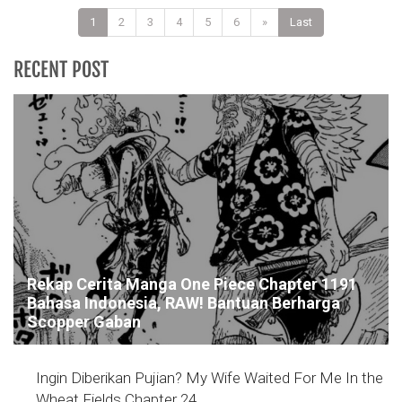
1
2
3
4
5
6
»
Last
RECENT POST
Rekap Cerita Manga One Piece Chapter 1191
Bahasa Indonesia, RAW! Bantuan Berharga
Scopper Gaban
Ingin Diberikan Pujian? My Wife Waited For Me In the
Wheat Fields Chapter 24