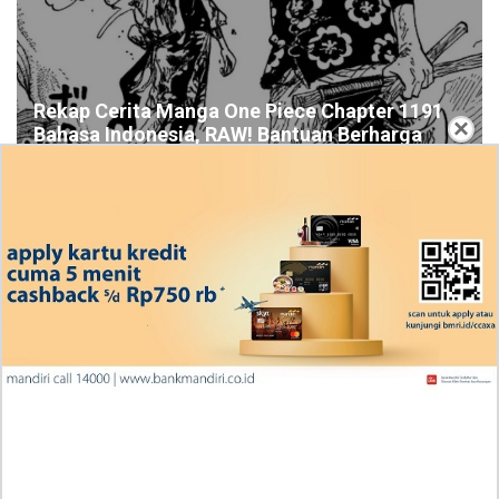
Rekap Cerita Manga One Piece Chapter 1191
×
Bahasa Indonesia, RAW! Bantuan Berharga
Scopper Gaban
Ingin Diberikan Pujian? My Wife Waited For Me In the
Wheat Fields Chapter 24
Penjelasan Blind Date with a Kidnapper 4 Bahasa
Indonesia Zenox Sudah Tahu Kalo Laria Itu Si Anak
Rubah
Cara Baca Manga Tensei ni Hakobijin no Isekai
Kouryakuhou Chapter 32, Komitmennya Perlu
Dipertanyakan