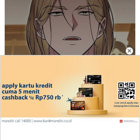
×
Ingin Diberikan Pujian? My Wife Waited For Me
In the Wheat Fields Chapter 24
Penjelasan Blind Date with a Kidnapper 4 Bahasa
Indonesia Zenox Sudah Tahu Kalo Laria Itu Si Anak
Rubah
Cara Baca Manga Tensei ni Hakobijin no Isekai
Kouryakuhou Chapter 32, Komitmennya Perlu
Dipertanyakan