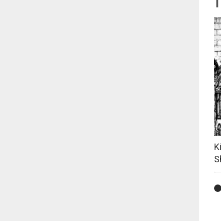
T
K
S