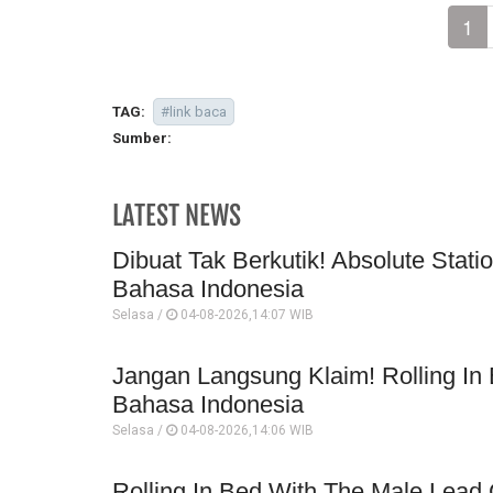
1
TAG:
#link baca
Sumber:
LATEST NEWS
Dibuat Tak Berkutik! Absolute Stati
Bahasa Indonesia
Selasa /
04-08-2026,14:07 WIB
Jangan Langsung Klaim! Rolling In
Bahasa Indonesia
Selasa /
04-08-2026,14:06 WIB
Rolling In Bed With The Male Lead 