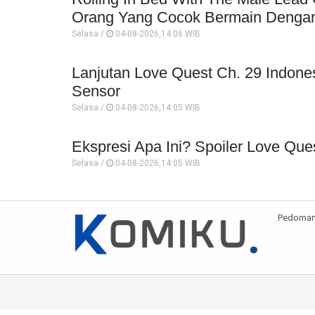
Orang Yang Cocok Bermain Dengan
Selasa /
04-08-2026,14:06 WIB
Lanjutan Love Quest Ch. 29 Indone
Sensor
Selasa /
04-08-2026,14:05 WIB
Ekspresi Apa Ini? Spoiler Love Que
Selasa /
04-08-2026,14:05 WIB
Pedoman 