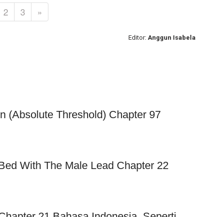
2
3
»
Editor:
Anggun Isabela
on (Absolute Threshold) Chapter 97
 Bed With The Male Lead Chapter 22
Chapter 21 Bahasa Indonesia, Seperti