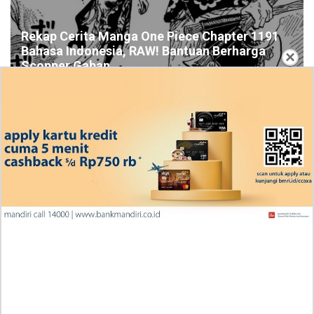
Rekap Cerita Manga One Piece Chapter 1191
Bahasa Indonesia, RAW! Bantuan Berharga
×
Scopper Gaban
Ingin Diberikan Pujian? My Wife Waited For Me In the
Wheat Fields Chapter 24
Penjelasan Blind Date with a Kidnapper 4 Bahasa
Indonesia Zenox Sudah Tahu Kalo Laria Itu Si Anak
Rubah
Cara Baca Manga Tensei ni Hakobijin no Isekai
Kouryakuhou Chapter 32, Komitmennya Perlu
Dipertanyakan
Apa yang Terjadi RAW Manhwa Lookism Chapter 618
Bahasa Indonesia? Siap-Siap Terkesan dengan Kento