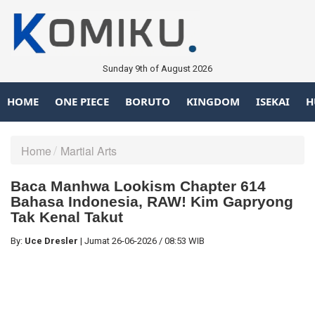
Sunday 9th of August 2026
HOME
ONE PIECE
BORUTO
KINGDOM
ISEKAI
H
Home
Martial Arts
Baca Manhwa Lookism Chapter 614
Bahasa Indonesia, RAW! Kim Gapryong
Tak Kenal Takut
By:
Uce Dresler
|
Jumat
26-06-2026
/
08:53 WIB