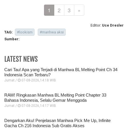
1
2
3
»
Editor:
Uce Dresler
TAG:
#lookism
#manhwa aksi
Sumber:
LATEST NEWS
Cari Tau! Apa yang Terjadi di Manhwa BL Melting Point Ch 34
Indonesia Scan Terbaru?
Jumat /
07-08-2026,14:18 WIB
RAW! Ringkasan Manhwa BL Melting Point Chapter 33
Bahasa Indonesia, Selalu Gemar Menggoda
Jumat /
07-08-2026,14:17 WIB
Dengarkan Aku! Penjelasan Manhwa Pick Me Up, Infinite
Gacha Ch 216 Indonesia Sub Gratis Akses