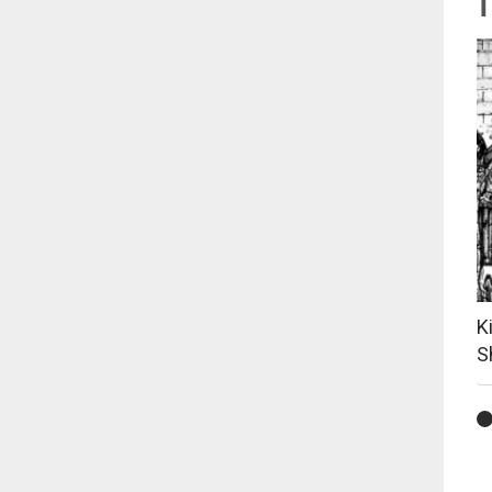
T
K
S