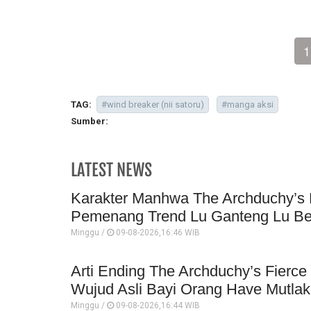
1
TAG:
#wind breaker (nii satoru)
#manga aksi
Sumber:
LATEST NEWS
Karakter Manhwa The Archduchy’s Fi
Pemenang Trend Lu Ganteng Lu B
Minggu /
09-08-2026,16:46 WIB
Arti Ending The Archduchy’s Fierce 
Wujud Asli Bayi Orang Have Mutlak
Minggu /
09-08-2026,16:44 WIB