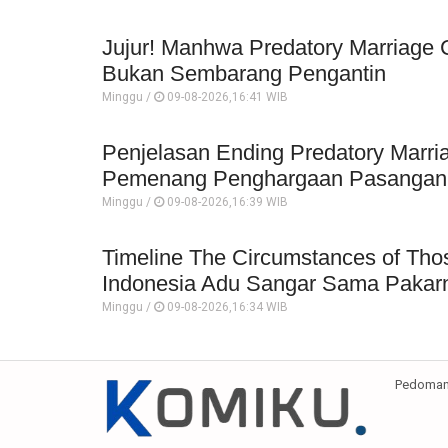
Jujur! Manhwa Predatory Marriage 
Bukan Sembarang Pengantin
Minggu /
09-08-2026,16:41 WIB
Penjelasan Ending Predatory Marri
Pemenang Penghargaan Pasangan P
Minggu /
09-08-2026,16:39 WIB
Timeline The Circumstances of Tho
Indonesia Adu Sangar Sama Pakar
Minggu /
09-08-2026,16:34 WIB
Pedoman 