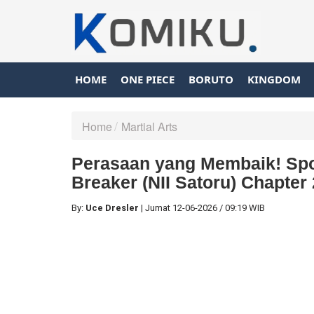
HOME
ONE PIECE
BORUTO
KINGDOM
Home
Martial Arts
Perasaan yang Membaik! Spo
Breaker (NII Satoru) Chapter
By:
Uce Dresler
|
Jumat
12-06-2026
/
09:19 WIB