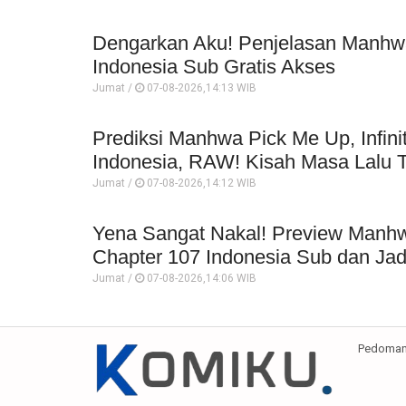
Dengarkan Aku! Penjelasan Manhwa
Indonesia Sub Gratis Akses
Jumat /
07-08-2026,14:13 WIB
Prediksi Manhwa Pick Me Up, Infin
Indonesia, RAW! Kisah Masa Lalu 
Jumat /
07-08-2026,14:12 WIB
Yena Sangat Nakal! Preview Manh
Chapter 107 Indonesia Sub dan Jad
Jumat /
07-08-2026,14:06 WIB
Pedoman 