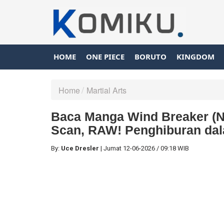
HOME
ONE PIECE
BORUTO
KINGDOM
Home
Martial Arts
Baca Manga Wind Breaker (NI
Scan, RAW! Penghiburan da
By:
Uce Dresler
|
Jumat
12-06-2026
/
09:18 WIB