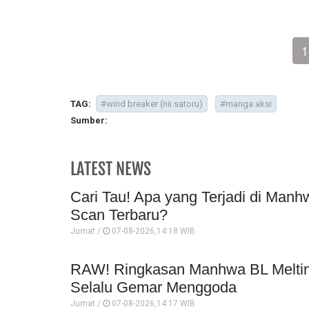
1
TAG:
#wind breaker (nii satoru)
#manga aksi
Sumber:
LATEST NEWS
Cari Tau! Apa yang Terjadi di Manh
Scan Terbaru?
Jumat /
07-08-2026,14:18 WIB
RAW! Ringkasan Manhwa BL Melting
Selalu Gemar Menggoda
Jumat /
07-08-2026,14:17 WIB