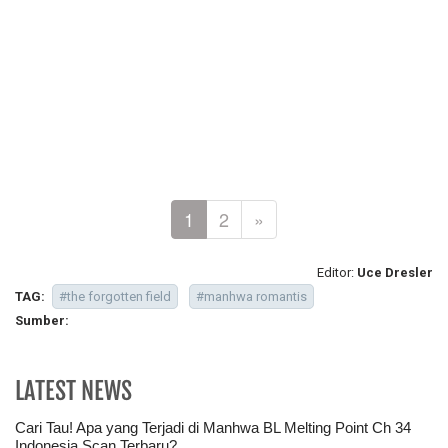
1
2
»
Editor:
Uce Dresler
TAG:
#the forgotten field
#manhwa romantis
Sumber:
LATEST NEWS
Cari Tau! Apa yang Terjadi di Manhwa BL Melting Point Ch 34
Indonesia Scan Terbaru?