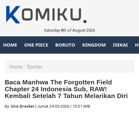
Saturday 8th of August 2026
HOME
ONE PIECE
BORUTO
KINGDOM
ISEKAI
H
Home
Spoiler
Baca Manhwa The Forgotten Field
Chapter 24 Indonesia Sub, RAW!
Kembali Setelah 7 Tahun Melarikan Diri
By:
Uce Dresler
|
Jumat
29-05-2026
/
10:31 WIB