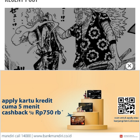
×
Rekap Cerita Manga One Piece Chapter 1191
Bahasa Indonesia, RAW! Bantuan Berharga
Scopper Gaban
Ingin Diberikan Pujian? My Wife Waited For Me In the
Wheat Fields Chapter 24
Penjelasan Blind Date with a Kidnapper 4 Bahasa
Indonesia Zenox Sudah Tahu Kalo Laria Itu Si Anak