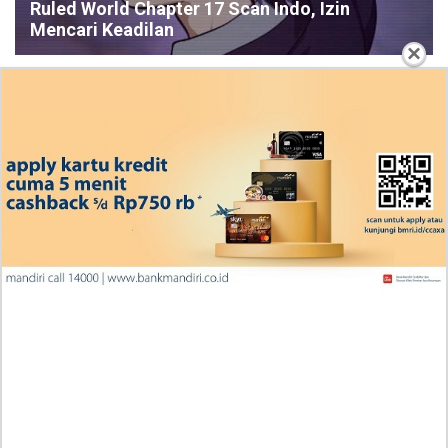
Ruled World Chapter 17 Scan Indo, Izin
Mencari Keadilan
×
Penjelasan Manhwa Cherry on Top Ch 2 Indonesia
Scan Jurij Be Like: Pacaran? In This Economy, Ngga
Dulu Deh!
Rekap Cerita Manga One Piece Chapter 1191 Bahasa
Indonesia, RAW! Bantuan Berharga Scopper Gaban
Ingin Diberikan Pujian? My Wife Waited For Me In the
Wheat Fields Chapter 24
Penjelasan Blind Date with a Kidnapper 4 Bahasa
Indonesia Zenox Sudah Tahu Kalo Laria Itu Si Anak
Rubah
Cara Baca Manga Tensei ni Hakobijin no Isekai
Kouryakuhou Chapter 32, Komitmennya Perlu