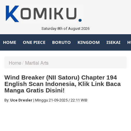
Saturday 8th of August 2026
HOME
ONE PIECE
BORUTO
KINGDOM
ISEKAI
H
Home
Martial Arts
Wind Breaker (NII Satoru) Chapter 194
English Scan Indonesia, Klik Link Baca
Manga Gratis Disini!
By:
Uce Dresler
|
Minggu
21-09-2025
/
22:11 WIB