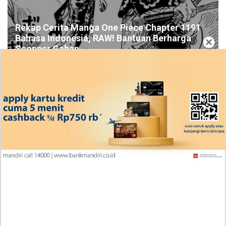
Rekap Cerita Manga One Piece Chapter 1191
Bahasa Indonesia, RAW! Bantuan Berharga
×
Scopper Gaban
Ingin Diberikan Pujian? My Wife Waited For Me In the
Wheat Fields Chapter 24
Penjelasan Blind Date with a Kidnapper 4 Bahasa
Indonesia Zenox Sudah Tahu Kalo Laria Itu Si Anak
Rubah
Cara Baca Manga Tensei ni Hakobijin no Isekai
Kouryakuhou Chapter 32, Komitmennya Perlu
Dipertanyakan
Apa yang Terjadi RAW Manhwa Lookism Chapter 618
Bahasa Indonesia? Siap-Siap Terkesan dengan Kento