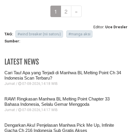
1
2
»
Editor:
Uce Dresler
TAG:
#wind breaker (nii satoru)
#manga aksi
Sumber:
LATEST NEWS
Cari Tau! Apa yang Terjadi di Manhwa BL Melting Point Ch 34
Indonesia Scan Terbaru?
Jumat /
07-08-2026,14:18 WIB
RAW! Ringkasan Manhwa BL Melting Point Chapter 33
Bahasa Indonesia, Selalu Gemar Menggoda
Jumat /
07-08-2026,14:17 WIB
Dengarkan Aku! Penjelasan Manhwa Pick Me Up, Infinite
Gacha Ch 216 Indonesia Sub Gratis Akses