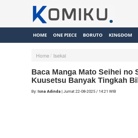
HOME
ONE PIECE
BORUTO
KINGDOM
Home
Isekai
Baca Manga Mato Seihei no S
Kuusetsu Banyak Tingkah Bi
By:
Isna Adinda
|
Jumat
22-08-2025
/
14:21 WIB