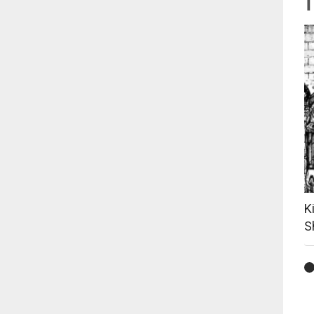
T
K
S