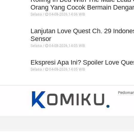
Orang Yang Cocok Bermain Dengan
Selasa /
04-08-2026,14:06 WIB
Lanjutan Love Quest Ch. 29 Indone
Sensor
Selasa /
04-08-2026,14:05 WIB
Ekspresi Apa Ini? Spoiler Love Que
Selasa /
04-08-2026,14:05 WIB
Pedoman 