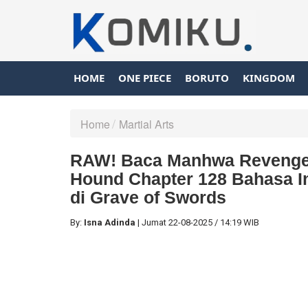
HOME
ONE PIECE
BORUTO
KINGDOM
Home
Martial Arts
RAW! Baca Manhwa Revenge 
Hound Chapter 128 Bahasa I
di Grave of Swords
By:
Isna Adinda
|
Jumat
22-08-2025
/
14:19 WIB