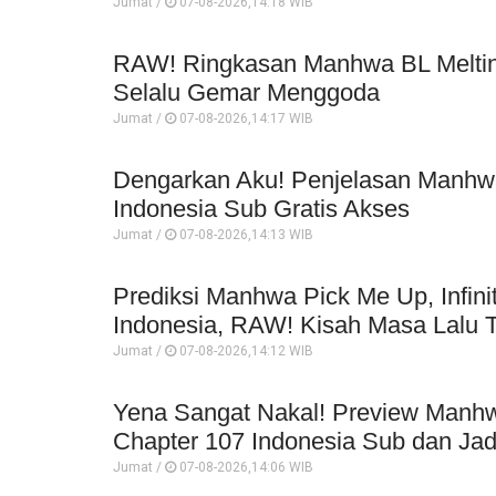
Jumat /
07-08-2026,14:18 WIB
RAW! Ringkasan Manhwa BL Melting
Selalu Gemar Menggoda
Jumat /
07-08-2026,14:17 WIB
Dengarkan Aku! Penjelasan Manhwa
Indonesia Sub Gratis Akses
Jumat /
07-08-2026,14:13 WIB
Prediksi Manhwa Pick Me Up, Infin
Indonesia, RAW! Kisah Masa Lalu 
Jumat /
07-08-2026,14:12 WIB
Yena Sangat Nakal! Preview Manh
Chapter 107 Indonesia Sub dan Jad
Jumat /
07-08-2026,14:06 WIB