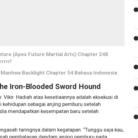
ture (Apex Future Martial Arts) Chapter 248
rrrr!
L Manhwa Backlight Chapter 54 Bahasa Indonesia
he Iron-Blooded Sword Hound
: Vikir. Hadiah atas kesetiaannya adalah eksekusi di
ani kehidupan sebagai anjing pemburu setelah
, dia mendapatkan kesempatan baru setelah
mengasah taringnya dalam kegelapan. “Tunggu saja kau,
 Kisah pembalasan dendam anjing pemburu pada