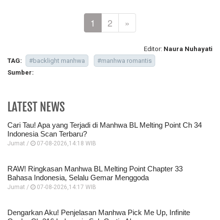
1
2
»
Editor:
Naura Nuhayati
TAG:
#backlight manhwa
#manhwa romantis
Sumber:
LATEST NEWS
Cari Tau! Apa yang Terjadi di Manhwa BL Melting Point Ch 34
Indonesia Scan Terbaru?
Jumat /
07-08-2026,14:18 WIB
RAW! Ringkasan Manhwa BL Melting Point Chapter 33
Bahasa Indonesia, Selalu Gemar Menggoda
Jumat /
07-08-2026,14:17 WIB
Dengarkan Aku! Penjelasan Manhwa Pick Me Up, Infinite