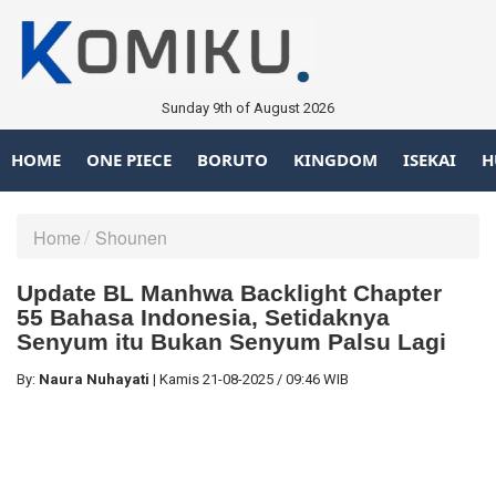
Sunday 9th of August 2026
HOME
ONE PIECE
BORUTO
KINGDOM
ISEKAI
H
Home
Shounen
Update BL Manhwa Backlight Chapter
55 Bahasa Indonesia, Setidaknya
Senyum itu Bukan Senyum Palsu Lagi
By:
Naura Nuhayati
|
Kamis
21-08-2025
/
09:46 WIB