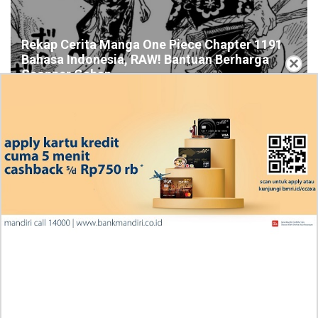
Rekap Cerita Manga One Piece Chapter 1191
Bahasa Indonesia, RAW! Bantuan Berharga
×
Scopper Gaban
Ingin Diberikan Pujian? My Wife Waited For Me In the
Wheat Fields Chapter 24
Penjelasan Blind Date with a Kidnapper 4 Bahasa
Indonesia Zenox Sudah Tahu Kalo Laria Itu Si Anak
Rubah
Cara Baca Manga Tensei ni Hakobijin no Isekai
Kouryakuhou Chapter 32, Komitmennya Perlu
Dipertanyakan
Apa yang Terjadi RAW Manhwa Lookism Chapter 618
Bahasa Indonesia? Siap-Siap Terkesan dengan Kento