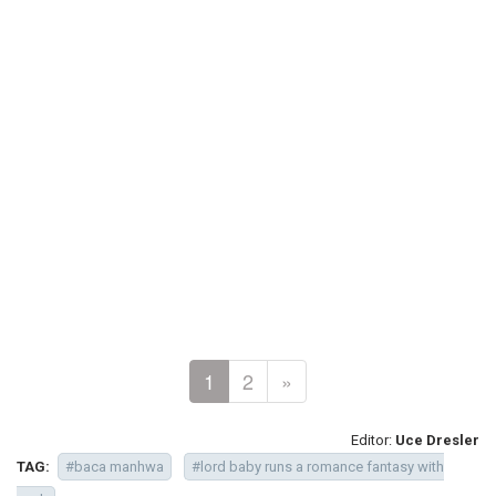
1
2
»
Editor:
Uce Dresler
TAG:
#baca manhwa
#lord baby runs a romance fantasy with