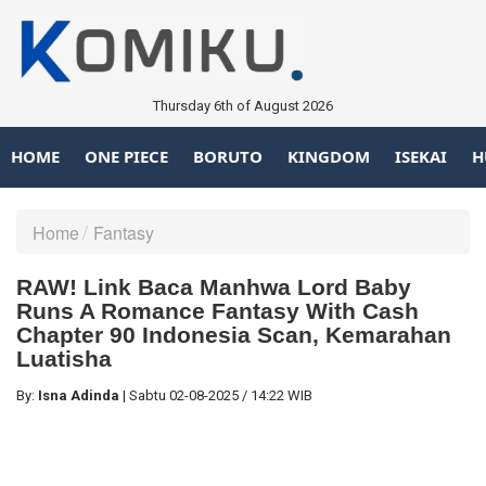
Thursday 6th of August 2026
HOME
ONE PIECE
BORUTO
KINGDOM
ISEKAI
H
Home
Fantasy
RAW! Link Baca Manhwa Lord Baby
Runs A Romance Fantasy With Cash
Chapter 90 Indonesia Scan, Kemarahan
Luatisha
By:
Isna Adinda
|
Sabtu
02-08-2025
/
14:22 WIB