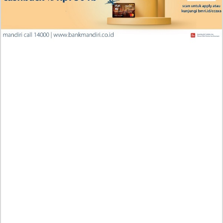
Penjelasan Blind Date with a Kidnapper 4 Bahasa
Indonesia Zenox Sudah Tahu Kalo Laria Itu Si Anak
Rubah
Cara Baca Manga Tensei ni Hakobijin no Isekai
Kouryakuhou Chapter 32, Komitmennya Perlu
Dipertanyakan
Apa yang Terjadi RAW Manhwa Lookism Chapter 618
Bahasa Indonesia? Siap-Siap Terkesan dengan Kento
Yamazaki!
Iseop Romance Chapter 111, Kebahagiaan Mereka
Kembali Seperti Dulu
Penjelasan Manga Wind Breaker (NII Satoru) Chapter
224 Indonesia, RAW! Jangan Lupa Saling Jaga
Iseop Romance Chapter 110, Ini Beneran Minkyung