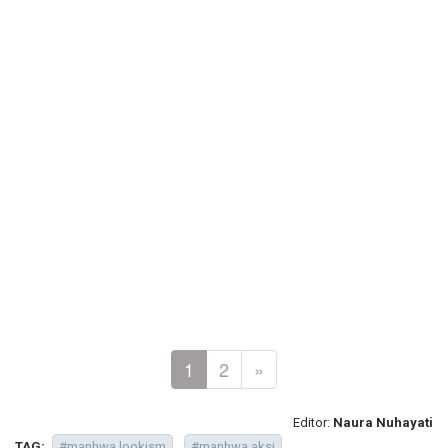
1
2
»
Editor:
Naura Nuhayati
TAG:
#manhwa lookism
#manhwa aksi