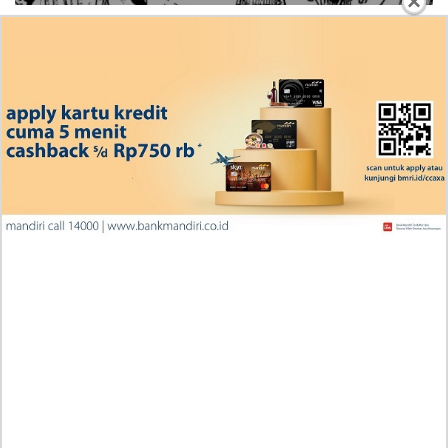
×
Ingin Diberikan Pujian? My Wife Waited For Me In the
Wheat Fields Chapter 24
Penjelasan Blind Date with a Kidnapper 4 Bahasa
Indonesia Zenox Sudah Tahu Kalo Laria Itu Si Anak
Rubah
Cara Baca Manga Tensei ni Hakobijin no Isekai
Kouryakuhou Chapter 32, Komitmennya Perlu
Dipertanyakan
Apa yang Terjadi RAW Manhwa Lookism Chapter 618
Bahasa Indonesia? Siap-Siap Terkesan dengan Kento
Yamazaki!
Iseop Romance Chapter 111, Kebahagiaan Mereka
Kembali Seperti Dulu