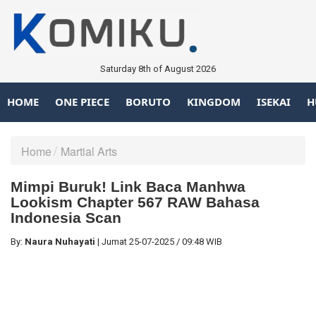
Saturday 8th of August 2026
HOME
ONE PIECE
BORUTO
KINGDOM
ISEKAI
H
Home
Martial Arts
Mimpi Buruk! Link Baca Manhwa
Lookism Chapter 567 RAW Bahasa
Indonesia Scan
By:
Naura Nuhayati
|
Jumat
25-07-2025
/
09:48 WIB