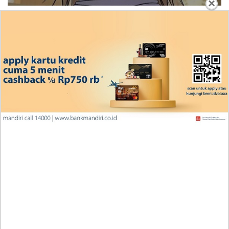
×
Penjelasan Blind Date with a Kidnapper 4 Bahasa
Indonesia Zenox Sudah Tahu Kalo Laria Itu Si Anak
Rubah
Cara Baca Manga Tensei ni Hakobijin no Isekai
Kouryakuhou Chapter 32, Komitmennya Perlu
Dipertanyakan
Apa yang Terjadi RAW Manhwa Lookism Chapter 618
Bahasa Indonesia? Siap-Siap Terkesan dengan Kento
Yamazaki!
Iseop Romance Chapter 111, Kebahagiaan Mereka
Kembali Seperti Dulu
Penjelasan Manga Wind Breaker (NII Satoru) Chapter
224 Indonesia, RAW! Jangan Lupa Saling Jaga