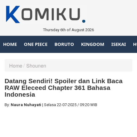
Thursday 6th of August 2026
HOME
ONE PIECE
BORUTO
KINGDOM
ISEKAI
H
Home
Shounen
Datang Sendiri! Spoiler dan Link Baca
RAW Eleceed Chapter 361 Bahasa
Indonesia
By:
Naura Nuhayati
|
Selasa
22-07-2025
/
09:20 WIB