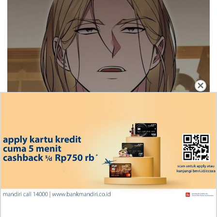
×
Ingin Diberikan Pujian? My Wife Waited For Me
In the Wheat Fields Chapter 24
Penjelasan Blind Date with a Kidnapper 4 Bahasa
Indonesia Zenox Sudah Tahu Kalo Laria Itu Si Anak
Rubah
Cara Baca Manga Tensei ni Hakobijin no Isekai
Kouryakuhou Chapter 32, Komitmennya Perlu
Dipertanyakan