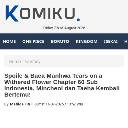
Friday 7th of August 2026
HOME
ONE PIECE
BORUTO
KINGDOM
ISEKAI
H
Home
Fantasy
Spoile & Baca Manhwa Tears on a
Withered Flower Chapter 60 Sub
Indonesia, Mincheol dan Taeha Kembali
Bertemu!
By:
Matilda Fitri
|
Jumat
11-07-2025
/
13:52 WIB