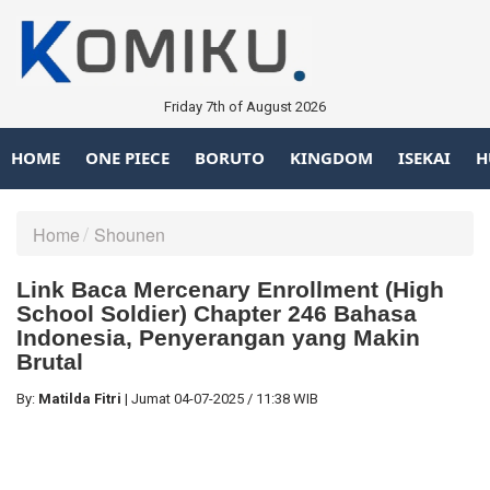
Friday 7th of August 2026
HOME
ONE PIECE
BORUTO
KINGDOM
ISEKAI
H
Home
Shounen
Link Baca Mercenary Enrollment (High
School Soldier) Chapter 246 Bahasa
Indonesia, Penyerangan yang Makin
Brutal
By:
Matilda Fitri
|
Jumat
04-07-2025
/
11:38 WIB