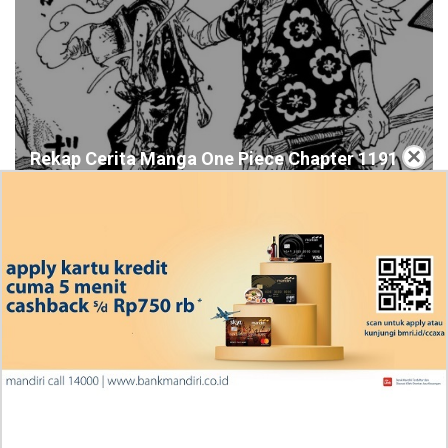
×
Rekap Cerita Manga One Piece Chapter 1191
Bahasa Indonesia, RAW! Bantuan Berharga
Scopper Gaban
Ingin Diberikan Pujian? My Wife Waited For Me In the
Wheat Fields Chapter 24
Penjelasan Blind Date with a Kidnapper 4 Bahasa
Indonesia Zenox Sudah Tahu Kalo Laria Itu Si Anak
Rubah
Cara Baca Manga Tensei ni Hakobijin no Isekai