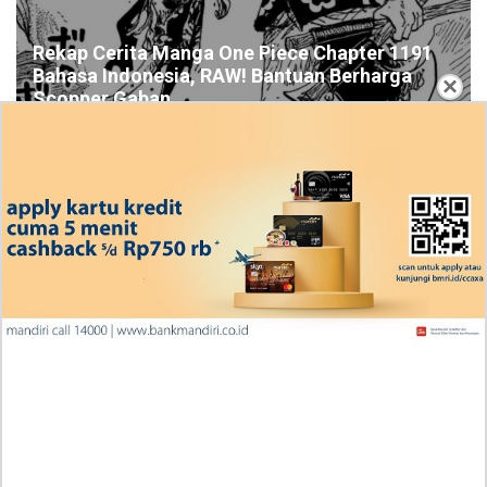
Rekap Cerita Manga One Piece Chapter 1191
Bahasa Indonesia, RAW! Bantuan Berharga
×
Scopper Gaban
Ingin Diberikan Pujian? My Wife Waited For Me In the
Wheat Fields Chapter 24
Penjelasan Blind Date with a Kidnapper 4 Bahasa
Indonesia Zenox Sudah Tahu Kalo Laria Itu Si Anak
Rubah
Cara Baca Manga Tensei ni Hakobijin no Isekai
Kouryakuhou Chapter 32, Komitmennya Perlu
Dipertanyakan
Apa yang Terjadi RAW Manhwa Lookism Chapter 618
Bahasa Indonesia? Siap-Siap Terkesan dengan Kento