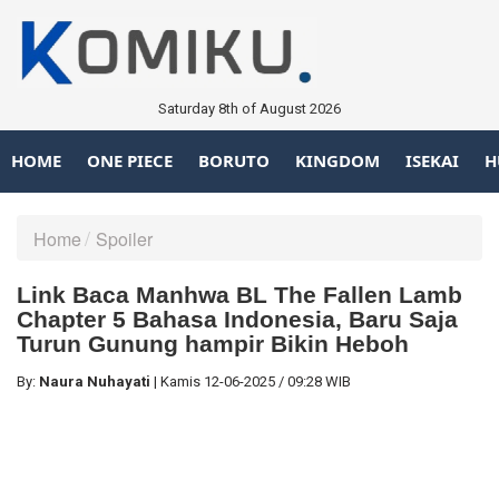
Saturday 8th of August 2026
HOME
ONE PIECE
BORUTO
KINGDOM
ISEKAI
H
Home
Spoiler
Link Baca Manhwa BL The Fallen Lamb
Chapter 5 Bahasa Indonesia, Baru Saja
Turun Gunung hampir Bikin Heboh
By:
Naura Nuhayati
|
Kamis
12-06-2025
/
09:28 WIB