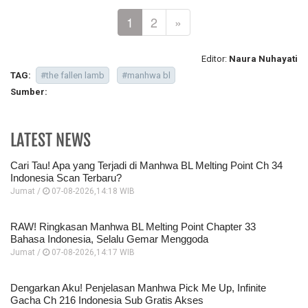
1
2
»
Editor:
Naura Nuhayati
TAG:
#the fallen lamb
#manhwa bl
Sumber:
LATEST NEWS
Cari Tau! Apa yang Terjadi di Manhwa BL Melting Point Ch 34
Indonesia Scan Terbaru?
Jumat /
07-08-2026,14:18 WIB
RAW! Ringkasan Manhwa BL Melting Point Chapter 33
Bahasa Indonesia, Selalu Gemar Menggoda
Jumat /
07-08-2026,14:17 WIB
Dengarkan Aku! Penjelasan Manhwa Pick Me Up, Infinite
Gacha Ch 216 Indonesia Sub Gratis Akses