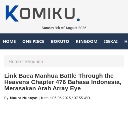
Sunday 9th of August 2026
HOME
ONE PIECE
BORUTO
KINGDOM
ISEKAI
H
Home
Shounen
Link Baca Manhua Battle Through the
Heavens Chapter 476 Bahasa Indonesia,
Merasakan Arah Array Eye
By:
Naura Nuhayati
|
Kamis
05-06-2025
/
07:55 WIB