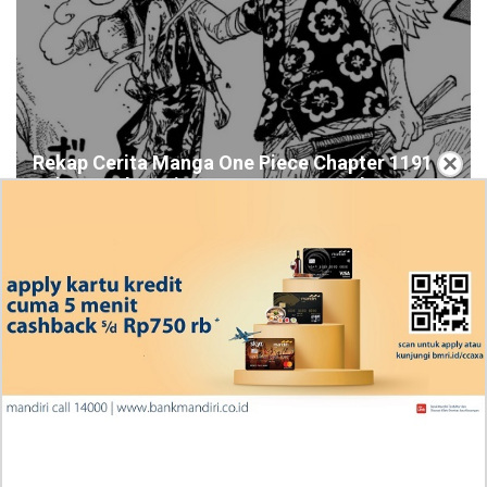
×
Rekap Cerita Manga One Piece Chapter 1191
Bahasa Indonesia, RAW! Bantuan Berharga
Scopper Gaban
Ingin Diberikan Pujian? My Wife Waited For Me In the
Wheat Fields Chapter 24
Penjelasan Blind Date with a Kidnapper 4 Bahasa
Indonesia Zenox Sudah Tahu Kalo Laria Itu Si Anak
Rubah
Cara Baca Manga Tensei ni Hakobijin no Isekai
Kouryakuhou Chapter 32, Komitmennya Perlu