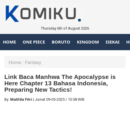
Thursday 6th of August 2026
HOME
ONE PIECE
BORUTO
KINGDOM
ISEKAI
H
Home
Fantasy
Link Baca Manhwa The Apocalypse is
Here Chapter 13 Bahasa Indonesia,
Preparing New Tactics!
By:
Matilda Fitri
|
Jumat
09-05-2025
/
10:58 WIB