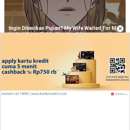
×
Ingin Diberikan Pujian? My Wife Waited For Me
In the Wheat Fields Chapter 24
Penjelasan Blind Date with a Kidnapper 4 Bahasa
Indonesia Zenox Sudah Tahu Kalo Laria Itu Si Anak
Rubah
Cara Baca Manga Tensei ni Hakobijin no Isekai
Kouryakuhou Chapter 32, Komitmennya Perlu
Dipertanyakan
Apa yang Terjadi RAW Manhwa Lookism Chapter 618
Bahasa Indonesia? Siap-Siap Terkesan dengan Kento
Yamazaki!