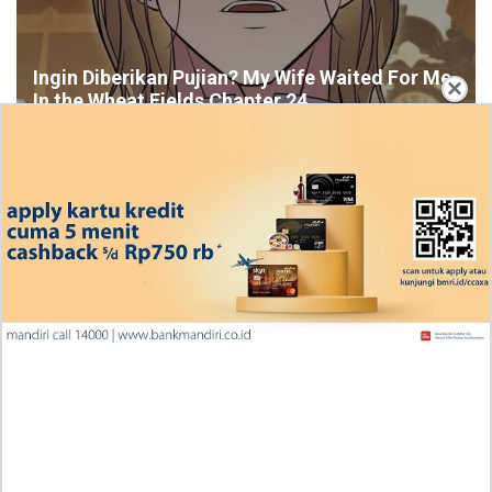
Ingin Diberikan Pujian? My Wife Waited For Me
×
In the Wheat Fields Chapter 24
Penjelasan Blind Date with a Kidnapper 4 Bahasa
Indonesia Zenox Sudah Tahu Kalo Laria Itu Si Anak
Rubah
Cara Baca Manga Tensei ni Hakobijin no Isekai
Kouryakuhou Chapter 32, Komitmennya Perlu
Dipertanyakan
Apa yang Terjadi RAW Manhwa Lookism Chapter 618
Bahasa Indonesia? Siap-Siap Terkesan dengan Kento
Yamazaki!
Iseop Romance Chapter 111, Kebahagiaan Mereka