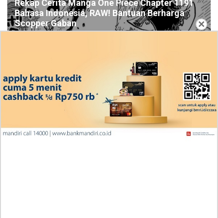
Rekap Cerita Manga One Piece Chapter 1191
Bahasa Indonesia, RAW! Bantuan Berharga
×
Scopper Gaban
Ingin Diberikan Pujian? My Wife Waited For Me In the
Wheat Fields Chapter 24
Penjelasan Blind Date with a Kidnapper 4 Bahasa
Indonesia Zenox Sudah Tahu Kalo Laria Itu Si Anak
Rubah
Cara Baca Manga Tensei ni Hakobijin no Isekai
Kouryakuhou Chapter 32, Komitmennya Perlu
Dipertanyakan
Apa yang Terjadi RAW Manhwa Lookism Chapter 618
Bahasa Indonesia? Siap-Siap Terkesan dengan Kento
Yamazaki!