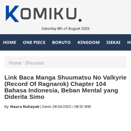
Saturday 8th of August 2026
HOME
ONE PIECE
BORUTO
KINGDOM
ISEKAI
H
Home
Shounen
Link Baca Manga Shuumatsu No Valkyrie
(Record Of Ragnarok) Chapter 104
Bahasa Indonesia, Beban Mental yang
Diderita Simo
By:
Naura Nuhayati
|
Senin
28-04-2025
/
08:52 WIB