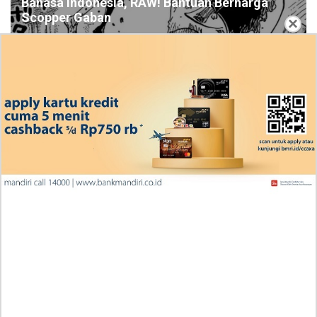
Bahasa Indonesia, RAW! Bantuan Berharga
Scopper Gaban
×
Ingin Diberikan Pujian? My Wife Waited For Me In the
Wheat Fields Chapter 24
Penjelasan Blind Date with a Kidnapper 4 Bahasa
Indonesia Zenox Sudah Tahu Kalo Laria Itu Si Anak
Rubah
Cara Baca Manga Tensei ni Hakobijin no Isekai
Kouryakuhou Chapter 32, Komitmennya Perlu
Dipertanyakan
Apa yang Terjadi RAW Manhwa Lookism Chapter 618
Bahasa Indonesia? Siap-Siap Terkesan dengan Kento
Yamazaki!
Iseop Romance Chapter 111, Kebahagiaan Mereka