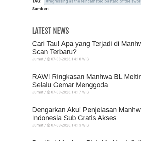
TAG:
#regressing as the reincarnated bastard of the swor
Sumber:
LATEST NEWS
Cari Tau! Apa yang Terjadi di Manh
Scan Terbaru?
Jumat /
07-08-2026,14:18 WIB
RAW! Ringkasan Manhwa BL Melting
Selalu Gemar Menggoda
Jumat /
07-08-2026,14:17 WIB
Dengarkan Aku! Penjelasan Manhwa
Indonesia Sub Gratis Akses
Jumat /
07-08-2026,14:13 WIB