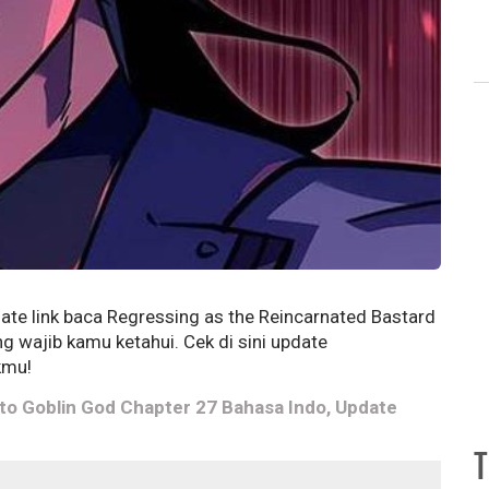
date link baca Regressing as the Reincarnated Bastard
g wajib kamu ketahui. Cek di sini update
ukmu!
to Goblin God Chapter 27 Bahasa Indo, Update
T